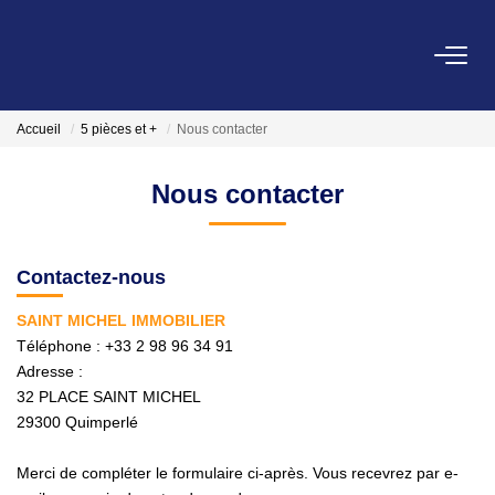
VENDRE
Accueil
5 pièces et +
Nous contacter
LOCATIONS
Nous contacter
ESTIMATION
Contactez-nous
GESTION
SAINT MICHEL IMMOBILIER
Téléphone :
+33 2 98 96 34 91
Adresse :
NOTRE AGENCE
32 PLACE SAINT MICHEL
Qui Sommes-Nous?
29300
Quimperlé
Nos Actualités
Merci de compléter le formulaire ci-après. Vous recevrez par e-
Avis Clients