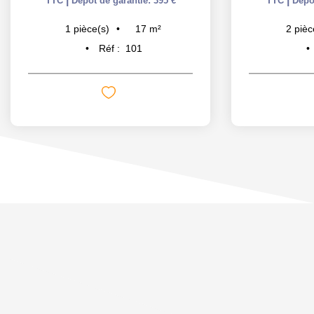
TTC
Dépôt de garantie: 395 €
TTC
Dépôt
17
m²
1
pièce(s)
2
pièc
Réf :
101