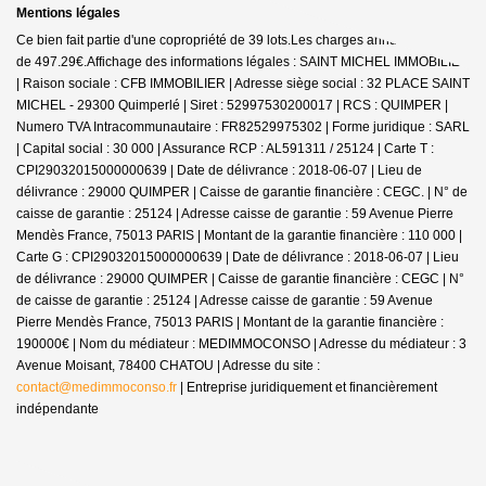
Mentions légales
Ce bien fait partie d'une copropriété de 39 lots.Les charges annuelles sont
de 497.29€.
Affichage des informations légales : SAINT MICHEL IMMOBILIER
| Raison sociale : CFB IMMOBILIER | Adresse siège social : 32 PLACE SAINT
MICHEL - 29300 Quimperlé | Siret : 52997530200017 | RCS : QUIMPER |
Numero TVA Intracommunautaire : FR82529975302 | Forme juridique : SARL
| Capital social : 30 000 | Assurance RCP : AL591311 / 25124 |
Carte T :
CPI29032015000000639 | Date de délivrance : 2018-06-07 | Lieu de
délivrance : 29000 QUIMPER | Caisse de garantie financière : CEGC. | N° de
caisse de garantie : 25124 | Adresse caisse de garantie : 59 Avenue Pierre
Mendès France, 75013 PARIS | Montant de la garantie financière : 110 000 |
Carte G : CPI29032015000000639 | Date de délivrance : 2018-06-07 | Lieu
de délivrance : 29000 QUIMPER | Caisse de garantie financière : CEGC | N°
de caisse de garantie : 25124 | Adresse caisse de garantie : 59 Avenue
Pierre Mendès France, 75013 PARIS | Montant de la garantie financière :
190000€ | Nom du médiateur : MEDIMMOCONSO | Adresse du médiateur : 3
Avenue Moisant, 78400 CHATOU | Adresse du site :
contact@medimmoconso.fr
|
Entreprise juridiquement et financièrement
indépendante