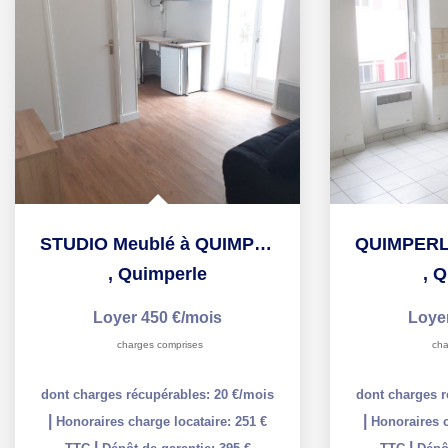
STUDIO Meublé à QUIMPERLE - 1 pièce(s) - 17 m2
,
Quimperle
,
Q
Loyer 450 €/mois
Loye
charges comprises
cha
dont charges récupérables: 20 €/mois
dont charges r
|
|
Honoraires charge locataire: 251 €
Honoraires c
|
|