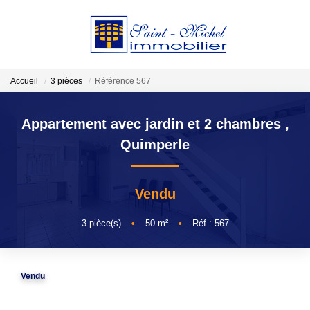
VENDRE
Accueil
3 pièces
Référence 567
LOCATIONS
Appartement avec jardin et 2 chambres
,
Quimperle
ESTIMATION
Vendu
GESTION
3
pièce(s)
•
50
m²
•
Réf : 567
NOTRE AGENCE
Qui Sommes-Nous?
Vendu
Nos Actualités