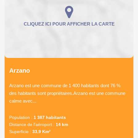
Arzano
Arzano est une commune de 1 400 habitants dont 76 %
des habitants sont propriétaires.Arzano est une commune
calme avec...
Population :
1 387 habitants
Distance de l'aéroport :
14 km
Superficie :
33,9 Km²