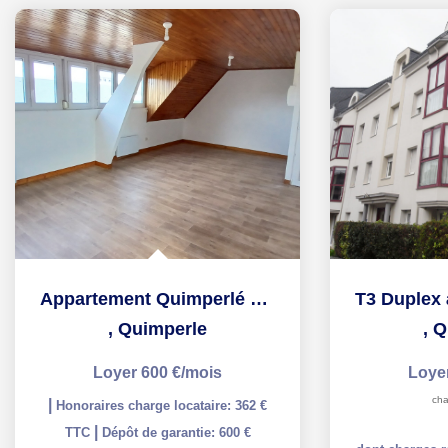
Appartement Quimperlé 3 pièces - 50.86 m2
,
Quimperle
,
Q
Loyer 600 €/mois
Loye
cha
|
Honoraires charge locataire: 362 €
|
TTC
Dépôt de garantie: 600 €