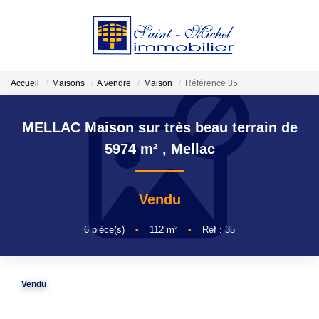
VENDRE
Accueil
Maisons
A vendre
Maison
Référence 35
LOCATIONS
MELLAC Maison sur très beau terrain de
5974 m²
,
Mellac
ESTIMATION
Vendu
GESTION
6
pièce(s)
•
112
m²
•
Réf : 35
NOTRE AGENCE
Qui Sommes-Nous?
Vendu
Nos Actualités