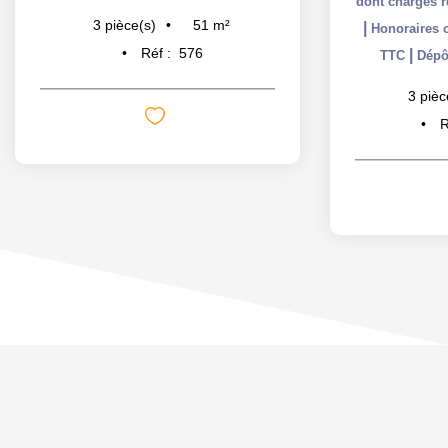
dont charges r
51
m²
3
pièce(s)
|
Honoraires c
Réf :
576
|
TTC
Dépôt
3
pièc
R