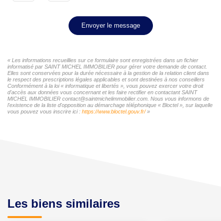
Envoyer le message
« Les informations recueillies sur ce formulaire sont enregistrées dans un fichier
informatisé par SAINT MICHEL IMMOBILIER pour gérer votre demande de contact.
Elles sont conservées pour la durée nécessaire à la gestion de la relation client dans
le respect des prescriptions légales applicables et sont destinées à nos conseillers
Conformément à la loi « informatique et libertés », vous pouvez exercer votre droit
d'accès aux données vous concernant et les faire rectifier en contactant SAINT
MICHEL IMMOBILIER contact@saintmichelimmobilier.com. Nous vous informons de
l'existence de la liste d'opposition au démarchage téléphonique « Bloctel », sur laquelle
vous pouvez vous inscrire ici :
https://www.bloctel.gouv.fr/
»
Les biens similaires