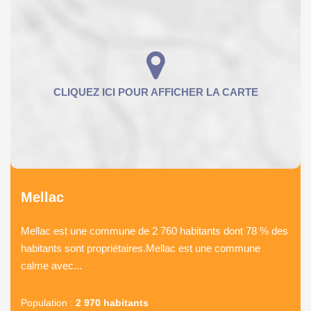
Mellac
Mellac est une commune de 2 760 habitants dont 78 % des
habitants sont propriétaires.Mellac est une commune
calme avec...
Population :
2 970 habitants