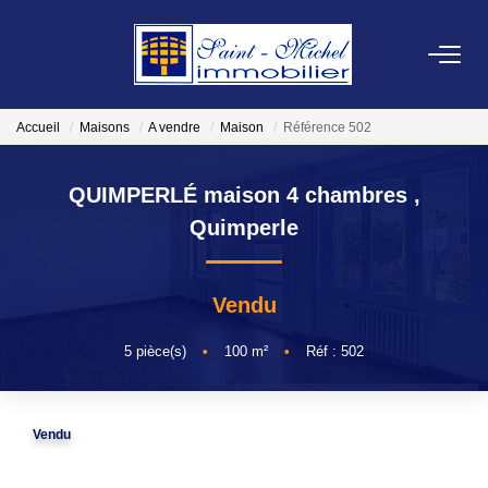
VENDRE
Accueil
Maisons
A vendre
Maison
Référence 502
LOCATIONS
QUIMPERLÉ maison 4 chambres
,
Quimperle
ESTIMATION
Vendu
GESTION
5
pièce(s)
•
100
m²
•
Réf : 502
NOTRE AGENCE
Qui Sommes-Nous?
Vendu
Nos Actualités