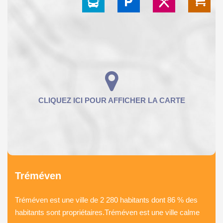
Tréméven
Tréméven est une ville de 2 280 habitants dont 86 % des
habitants sont propriétaires.Tréméven est une ville calme