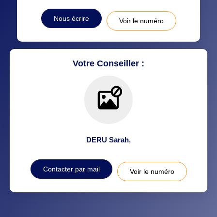
DISTANCE DE L'AÉROPORT :
SUPERFICIE :
Nous écrire
Voir le numéro
RÉSULTATS DES LYCÉES
ECOLES ET CRÈCHES
RESTAURANTS ET CAFÉS
COMMERCES
Votre Conseiller :
MÉDECINS
DERU Sarah
,
Contacter par mail
Voir le numéro