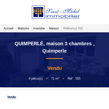
VENDRE
Accueil
Maisons
A vendre
Maison
Référence 555
LOCATIONS
QUIMPERLÉ, maison 3 chambres
,
Quimperle
ESTIMATION
Vendu
GESTION
4
pièce(s)
•
71
m²
•
Réf : 555
NOTRE AGENCE
Qui Sommes-Nous?
Vendu
Nos Actualités