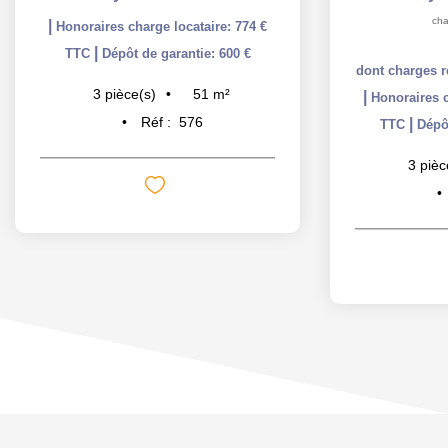
cha
|
Honoraires charge locataire: 774 €
|
TTC
Dépôt de garantie: 600 €
dont charges r
51
m²
3
pièce(s)
|
Honoraires c
Réf :
576
|
TTC
Dépôt
3
pièc