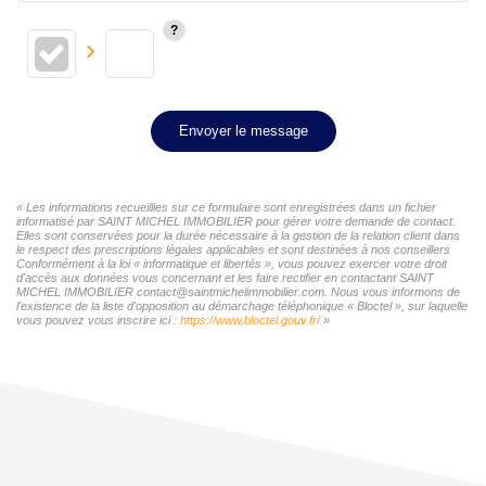
Envoyer le message
« Les informations recueillies sur ce formulaire sont enregistrées dans un fichier
informatisé par SAINT MICHEL IMMOBILIER pour gérer votre demande de contact.
Elles sont conservées pour la durée nécessaire à la gestion de la relation client dans
le respect des prescriptions légales applicables et sont destinées à nos conseillers
Conformément à la loi « informatique et libertés », vous pouvez exercer votre droit
d'accès aux données vous concernant et les faire rectifier en contactant SAINT
MICHEL IMMOBILIER contact@saintmichelimmobilier.com. Nous vous informons de
l'existence de la liste d'opposition au démarchage téléphonique « Bloctel », sur laquelle
vous pouvez vous inscrire ici :
https://www.bloctel.gouv.fr/
»