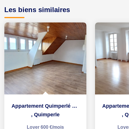
Les biens similaires
Appartement Quimperlé 3 pièces - 50.86 m2
,
Quimperle
,
Q
Loyer 600 €/mois
Loye