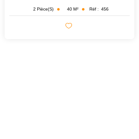
40
M²
Réf :
456
2
Pièce(s)