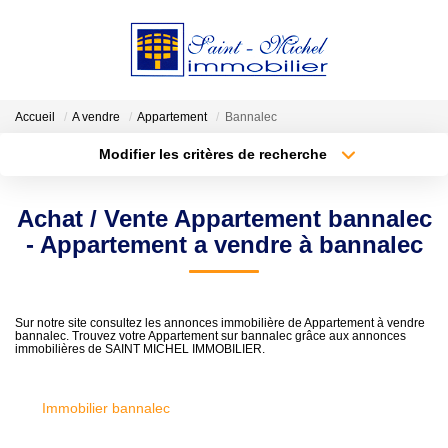
VENDRE
Accueil
A vendre
Appartement
Bannalec
Modifier les critères de recherche
LOCATIONS
Type de transaction
Localisation
Acheter
Localisation
Achat / Vente Appartement bannalec
Type de bien
ESTIMATION
Sélectionnez...
Surface min
- Appartement a vendre à bannalec
GESTION
Plus de critères
Budget max
Sur notre site consultez les annonces immobilière de Appartement à vendre
bannalec. Trouvez votre Appartement sur bannalec grâce aux annonces
Créer une alerte
NOTRE AGENCE
immobilières de SAINT MICHEL IMMOBILIER.
Qui Sommes-Nous?
Immobilier bannalec
Nos Actualités