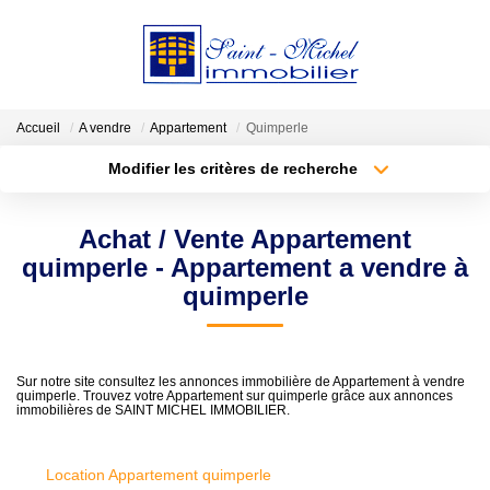
VENDRE
Accueil
A vendre
Appartement
Quimperle
Modifier les critères de recherche
LOCATIONS
Type de transaction
Localisation
Acheter
Localisation
Achat / Vente Appartement
Type de bien
ESTIMATION
Sélectionnez...
Surface min
quimperle - Appartement a vendre à
quimperle
GESTION
Plus de critères
Budget max
Créer une alerte
NOTRE AGENCE
Sur notre site consultez les annonces immobilière de Appartement à vendre
quimperle. Trouvez votre Appartement sur quimperle grâce aux annonces
immobilières de SAINT MICHEL IMMOBILIER.
Qui Sommes-Nous?
Nos Actualités
Location Appartement quimperle