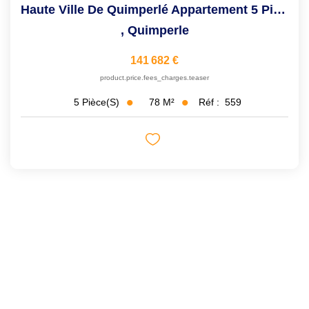
Haute Ville De Quimperlé Appartement 5 Pièces
,
Quimperle
141 682 €
product.price.fees_charges.teaser
78
M²
Réf :
559
5
Pièce(s)